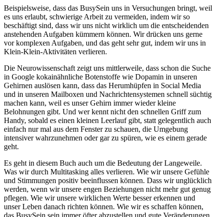
Beispielsweise, dass das BusySein uns in Versuchungen bringt, weil
es uns erlaubt, schwierige Arbeit zu vermeiden, indem wir so
beschäftigt sind, dass wir uns nicht wirklich um die entscheidenden
anstehenden Aufgaben kümmern können. Wir drücken uns gerne
vor komplexen Aufgaben, und das geht sehr gut, indem wir uns in
Klein-Klein-Aktivitäten verlieren.
Die Neurowissenschaft zeigt uns mittlerweile, dass schon die Suche
in Google kokainähnliche Botenstoffe wie Dopamin in unseren
Gehirnen auslösen kann, dass das Herumhüpfen in Social Media
und in unseren Mailboxen und Nachrichtensystemen schnell süchtig
machen kann, weil es unser Gehirn immer wieder kleine
Belohnungen gibt. Und wer kennt nicht den schnellen Griff zum
Handy, sobald es einen kleinen Leerlauf gibt, statt gelegentlich auch
einfach nur mal aus dem Fenster zu schauen, die Umgebung
intensiver wahrzunehmen oder gar zu spüren, wie es einem gerade
geht.
Es geht in diesem Buch auch um die Bedeutung der Langeweile.
Was wir durch Multitasking alles verlieren. Wie wir unsere Gefühle
und Stimmungen positiv beeinflussen können. Dass wir unglücklich
werden, wenn wir unsere engen Beziehungen nicht mehr gut genug
pflegen. Wie wir unsere wirklichen Werte besser erkennen und
unser Leben danach richten können. Wie wir es schaffen können,
das BusySein sein immer öfter abzustellen und gute Veränderungen