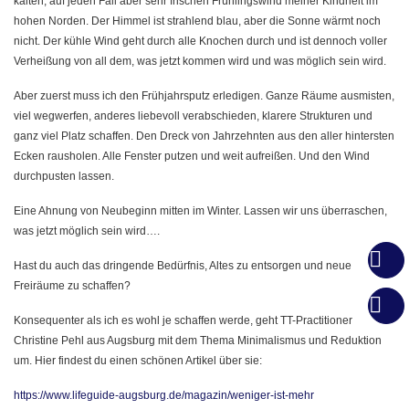
kalten, auf jeden Fall aber sehr frischen Frühlingswind meiner Kindheit im
hohen Norden.
Der Himmel ist strahlend blau, aber die Sonne wärmt noch
nicht. Der kühle Wind geht durch alle Knochen durch und ist dennoch voller
Verheißung von all dem, was jetzt kommen wird und was möglich sein wird.
Aber zuerst muss ich den Frühjahrsputz erledigen. Ganze Räume ausmisten,
viel wegwerfen, anderes liebevoll verabschieden, klarere Strukturen und
ganz viel Platz schaffen. Den Dreck von Jahrzehnten aus den aller hintersten
Ecken rausholen. Alle Fenster putzen und weit aufreißen. Und den Wind
durchpusten lassen.
Eine Ahnung von Neubeginn mitten im Winter. Lassen wir uns überraschen,
was jetzt möglich sein wird….
Hast du auch das dringende Bedürfnis, Altes zu entsorgen und neue
Freiräume zu schaffen?
Konsequenter als ich es wohl je schaffen werde, geht TT-Practitioner
Christine Pehl aus Augsburg mit dem Thema Minimalismus und Reduktion
um. Hier findest du einen schönen Artikel über sie:
https://www.lifeguide-augsburg.de/magazin/weniger-ist-mehr