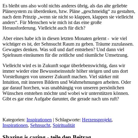
Es bleibt uns also wohl nichts anderes übrig, als das alte geliebte
Plänesystem zu überdenken, bzw. Pläne „geschmeidig“ zu gestalten,
nach dem Prinzip „wenn sie nicht so klappen, klappen sie vielleicht
anders“. Für Menschen wie mich ist das eine große
Herausforderung. Vielleicht auch für dich?
Aber eines habe ich in diesen letzten Monaten gelernt - wie viel
wichtiger es ist, der Sehnsucht Raum zu geben. Träume zuzulassen.
Gewagtes denken. Was soll und darf entstehen? Und dann viel
Spielraum einräumen für die zeitliche und räumliche Umsetzung.
Vielleicht wird es in Zukunft sogar überlebenswichtig, dass wir
immer wieder eine Bewusstseinsstufe höher steigen und uns dort
Vorstellungen von unserer Zukunft machen. Viel stärker mit
Intuition, mit inneren Bildern und Wahrnehmungen arbeiten. Oder
gar darauf horchen, was unabhängig von unseren persönlichen
Wünschen entstehen möchte und wobei wir unterstützen können.
Gibt es gar eine Aufgabe darunter, die gerade nach uns ruft?
Kategorien:
Inspirationen
| Schlagworte:
Herzensprojekt
,
Inspirationen
,
Sehnsucht
,
Spiritualität
Sharing is caring - teile den Beitrag