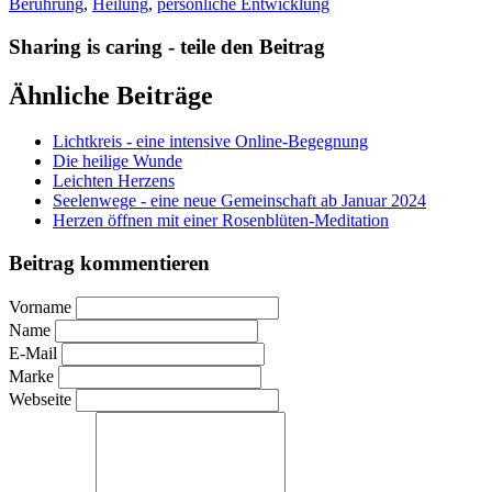
Berührung
,
Heilung
,
persönliche Entwicklung
Sharing is caring - teile den Beitrag
Ähnliche Beiträge
Lichtkreis - eine intensive Online-Begegnung
Die heilige Wunde
Leichten Herzens
Seelenwege - eine neue Gemeinschaft ab Januar 2024
Herzen öffnen mit einer Rosenblüten-Meditation
Beitrag kommentieren
Vorname
Name
E-Mail
Marke
Webseite