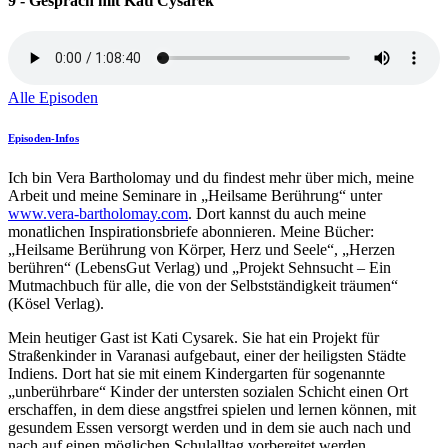
9 - Gespräch mit Kati Cysarek
Alle Episoden
Episoden-Infos
Ich bin Vera Bartholomay und du findest mehr über mich, meine
Arbeit und meine Seminare in „Heilsame Berührung“ unter
www.vera-bartholomay.com
. Dort kannst du auch meine
monatlichen Inspirationsbriefe abonnieren. Meine Bücher:
„Heilsame Berührung von Körper, Herz und Seele“, „Herzen
berühren“ (LebensGut Verlag) und „Projekt Sehnsucht – Ein
Mutmachbuch für alle, die von der Selbstständigkeit träumen“
(Kösel Verlag).
Mein heutiger Gast ist Kati Cysarek. Sie hat ein Projekt für
Straßenkinder in Varanasi aufgebaut, einer der heiligsten Städte
Indiens. Dort hat sie mit einem Kindergarten für sogenannte
„unberührbare“ Kinder der untersten sozialen Schicht einen Ort
erschaffen, in dem diese angstfrei spielen und lernen können, mit
gesundem Essen versorgt werden und in dem sie auch nach und
nach auf einen möglichen Schulalltag vorbereitet werden.