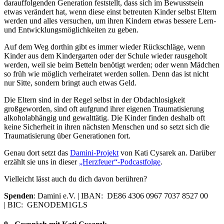
darauffolgenden Generation feststellt, dass sich im Bewusstsein
etwas verändert hat, wenn diese einst betreuten Kinder selbst Eltern
werden und alles versuchen, um ihren Kindern etwas bessere Lern-
und Entwicklungsmöglichkeiten zu geben.
Auf dem Weg dorthin gibt es immer wieder Rückschläge, wenn
Kinder aus dem Kindergarten oder der Schule wieder rausgeholt
werden, weil sie beim Betteln benötigt werden; oder wenn Mädchen
so früh wie möglich verheiratet werden sollen. Denn das ist nicht
nur Sitte, sondern bringt auch etwas Geld.
Die Eltern sind in der Regel selbst in der Obdachlosigkeit
großgeworden, sind oft aufgrund ihrer eigenen Traumatisierung
alkoholabhängig und gewalttätig. Die Kinder finden deshalb oft
keine Sicherheit in ihren nächsten Menschen und so setzt sich die
Traumatisierung über Generationen fort.
Genau dort setzt das
Damini-Projekt
von Kati Cysarek an. Darüber
erzählt sie uns in dieser
„Herzfeuer“-Podcastfolge
.
Vielleicht lässt auch du dich davon berühren?
Spenden
: Damini e.V. | IBAN: DE86 4306 0967 7037 8527 00
| BIC: GENODEM1GLS